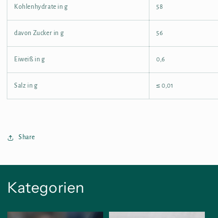
Kohlenhydrate in g
58
davon Zucker in g
56
Eiweiß in g
0,6
Salz in g
≤ 0,01
Share
Kategorien