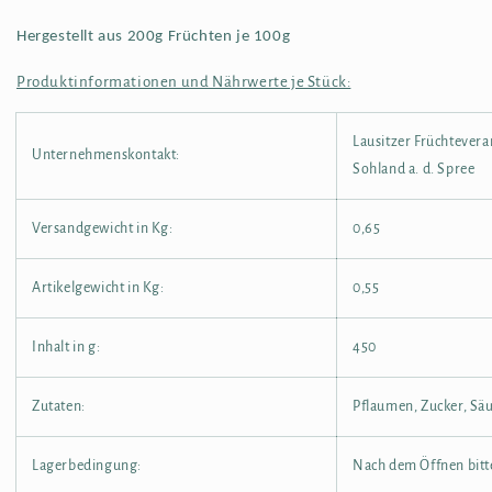
Hergestellt aus 200g Früchten je 100g
Produktinformationen und Nährwerte je Stück:
Lausitzer Früchteve
Unternehmenskontakt:
Sohland a. d. Spree
Versandgewicht in Kg:
0,65
Artikelgewicht in Kg:
0,55
Inhalt in g:
450
Zutaten:
Pflaumen, Zucker, Sä
Lagerbedingung:
Nach dem Öffnen bitt