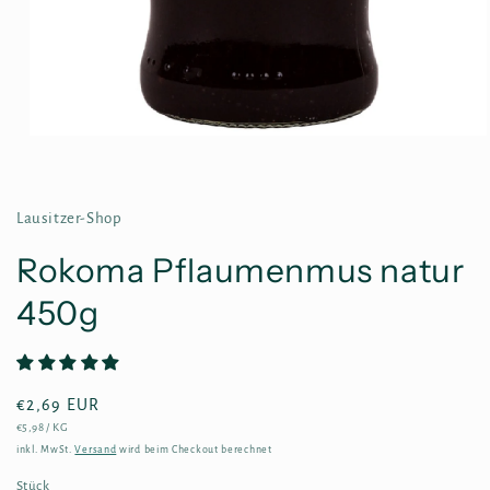
Medien
1
in
Modal
öffnen
Lausitzer-Shop
Rokoma Pflaumenmus natur
450g
Normaler
€2,69 EUR
GRUNDPREIS
PRO
€5,98
/
KG
Preis
inkl. MwSt.
Versand
wird beim Checkout berechnet
Stück