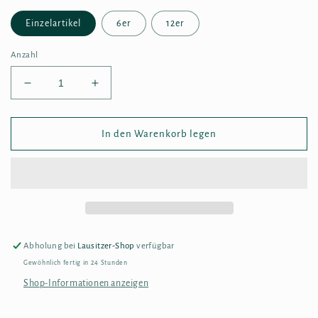
Einzelartikel
6er
12er
Anzahl
Verringere
Erhöhe
die
die
Menge
Menge
für
für
In den Warenkorb legen
Rokoma
Rokoma
Pflaumenmus
Pflaumenmus
natur
natur
450g
450g
Abholung bei
Lausitzer-Shop
verfügbar
Gewöhnlich fertig in 24 Stunden
Shop-Informationen anzeigen